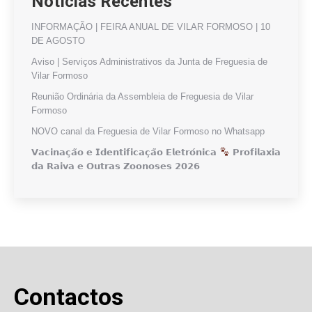
Notícias Recentes
INFORMAÇÃO | FEIRA ANUAL DE VILAR FORMOSO | 10
DE AGOSTO
Aviso | Serviços Administrativos da Junta de Freguesia de
Vilar Formoso
Reunião Ordinária da Assembleia de Freguesia de Vilar
Formoso
NOVO canal da Freguesia de Vilar Formoso no Whatsapp
𝗩𝗮𝗰𝗶𝗻𝗮𝗰̧𝗮̃𝗼 𝗲 𝗜𝗱𝗲𝗻𝘁𝗶𝗳𝗶𝗰𝗮𝗰̧𝗮̃𝗼 𝗘𝗹𝗲𝘁𝗿𝗼́𝗻𝗶𝗰𝗮
𝗣𝗿𝗼𝗳𝗶𝗹𝗮𝘅𝗶𝗮
𝗱𝗮 𝗥𝗮𝗶𝘃𝗮 𝗲 𝗢𝘂𝘁𝗿𝗮𝘀 𝗭𝗼𝗼𝗻𝗼𝘀𝗲𝘀 𝟮𝟬𝟮𝟲
Contactos