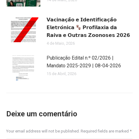
𝗩𝗮𝗰𝗶𝗻𝗮𝗰̧𝗮̃𝗼 𝗲 𝗜𝗱𝗲𝗻𝘁𝗶𝗳𝗶𝗰𝗮𝗰̧𝗮̃𝗼
𝗘𝗹𝗲𝘁𝗿𝗼́𝗻𝗶𝗰𝗮
𝗣𝗿𝗼𝗳𝗶𝗹𝗮𝘅𝗶𝗮 𝗱𝗮
𝗥𝗮𝗶𝘃𝗮 𝗲 𝗢𝘂𝘁𝗿𝗮𝘀 𝗭𝗼𝗼𝗻𝗼𝘀𝗲𝘀 𝟮𝟬𝟮𝟲
4 de Maio, 2026
Publicação Edital n.º 02/2026 |
Mandato 2025-2029 | 08-04-2026
15 de Abril, 2026
Deixe um comentário
Your email address will not be published. Required fields are marked
*