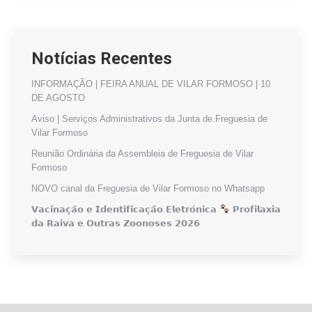
Notícias Recentes
INFORMAÇÃO | FEIRA ANUAL DE VILAR FORMOSO | 10
DE AGOSTO
Aviso | Serviços Administrativos da Junta de Freguesia de
Vilar Formoso
Reunião Ordinária da Assembleia de Freguesia de Vilar
Formoso
NOVO canal da Freguesia de Vilar Formoso no Whatsapp
𝗩𝗮𝗰𝗶𝗻𝗮𝗰̧𝗮̃𝗼 𝗲 𝗜𝗱𝗲𝗻𝘁𝗶𝗳𝗶𝗰𝗮𝗰̧𝗮̃𝗼 𝗘𝗹𝗲𝘁𝗿𝗼́𝗻𝗶𝗰𝗮
𝗣𝗿𝗼𝗳𝗶𝗹𝗮𝘅𝗶𝗮
𝗱𝗮 𝗥𝗮𝗶𝘃𝗮 𝗲 𝗢𝘂𝘁𝗿𝗮𝘀 𝗭𝗼𝗼𝗻𝗼𝘀𝗲𝘀 𝟮𝟬𝟮𝟲