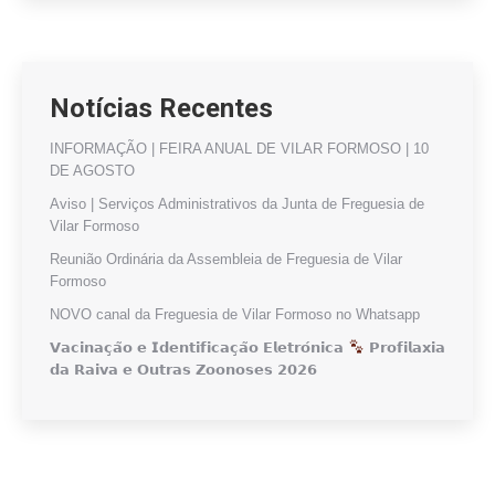
Notícias Recentes
INFORMAÇÃO | FEIRA ANUAL DE VILAR FORMOSO | 10
DE AGOSTO
Aviso | Serviços Administrativos da Junta de Freguesia de
Vilar Formoso
Reunião Ordinária da Assembleia de Freguesia de Vilar
Formoso
NOVO canal da Freguesia de Vilar Formoso no Whatsapp
𝗩𝗮𝗰𝗶𝗻𝗮𝗰̧𝗮̃𝗼 𝗲 𝗜𝗱𝗲𝗻𝘁𝗶𝗳𝗶𝗰𝗮𝗰̧𝗮̃𝗼 𝗘𝗹𝗲𝘁𝗿𝗼́𝗻𝗶𝗰𝗮
𝗣𝗿𝗼𝗳𝗶𝗹𝗮𝘅𝗶𝗮
𝗱𝗮 𝗥𝗮𝗶𝘃𝗮 𝗲 𝗢𝘂𝘁𝗿𝗮𝘀 𝗭𝗼𝗼𝗻𝗼𝘀𝗲𝘀 𝟮𝟬𝟮𝟲