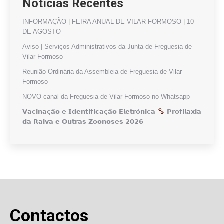
Notícias Recentes
INFORMAÇÃO | FEIRA ANUAL DE VILAR FORMOSO | 10
DE AGOSTO
Aviso | Serviços Administrativos da Junta de Freguesia de
Vilar Formoso
Reunião Ordinária da Assembleia de Freguesia de Vilar
Formoso
NOVO canal da Freguesia de Vilar Formoso no Whatsapp
𝗩𝗮𝗰𝗶𝗻𝗮𝗰̧𝗮̃𝗼 𝗲 𝗜𝗱𝗲𝗻𝘁𝗶𝗳𝗶𝗰𝗮𝗰̧𝗮̃𝗼 𝗘𝗹𝗲𝘁𝗿𝗼́𝗻𝗶𝗰𝗮
𝗣𝗿𝗼𝗳𝗶𝗹𝗮𝘅𝗶𝗮
𝗱𝗮 𝗥𝗮𝗶𝘃𝗮 𝗲 𝗢𝘂𝘁𝗿𝗮𝘀 𝗭𝗼𝗼𝗻𝗼𝘀𝗲𝘀 𝟮𝟬𝟮𝟲
Contactos