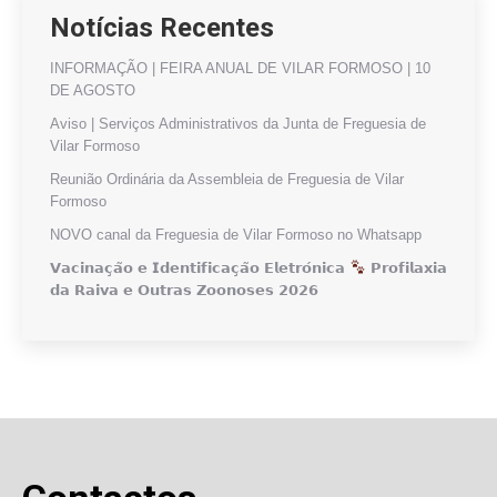
Notícias Recentes
INFORMAÇÃO | FEIRA ANUAL DE VILAR FORMOSO | 10
DE AGOSTO
Aviso | Serviços Administrativos da Junta de Freguesia de
Vilar Formoso
Reunião Ordinária da Assembleia de Freguesia de Vilar
Formoso
NOVO canal da Freguesia de Vilar Formoso no Whatsapp
𝗩𝗮𝗰𝗶𝗻𝗮𝗰̧𝗮̃𝗼 𝗲 𝗜𝗱𝗲𝗻𝘁𝗶𝗳𝗶𝗰𝗮𝗰̧𝗮̃𝗼 𝗘𝗹𝗲𝘁𝗿𝗼́𝗻𝗶𝗰𝗮
𝗣𝗿𝗼𝗳𝗶𝗹𝗮𝘅𝗶𝗮
𝗱𝗮 𝗥𝗮𝗶𝘃𝗮 𝗲 𝗢𝘂𝘁𝗿𝗮𝘀 𝗭𝗼𝗼𝗻𝗼𝘀𝗲𝘀 𝟮𝟬𝟮𝟲