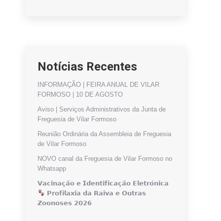
Notícias Recentes
INFORMAÇÃO | FEIRA ANUAL DE VILAR
FORMOSO | 10 DE AGOSTO
Aviso | Serviços Administrativos da Junta de
Freguesia de Vilar Formoso
Reunião Ordinária da Assembleia de Freguesia
de Vilar Formoso
NOVO canal da Freguesia de Vilar Formoso no
Whatsapp
𝗩𝗮𝗰𝗶𝗻𝗮𝗰̧𝗮̃𝗼 𝗲 𝗜𝗱𝗲𝗻𝘁𝗶𝗳𝗶𝗰𝗮𝗰̧𝗮̃𝗼 𝗘𝗹𝗲𝘁𝗿𝗼́𝗻𝗶𝗰𝗮
𝗣𝗿𝗼𝗳𝗶𝗹𝗮𝘅𝗶𝗮 𝗱𝗮 𝗥𝗮𝗶𝘃𝗮 𝗲 𝗢𝘂𝘁𝗿𝗮𝘀
𝗭𝗼𝗼𝗻𝗼𝘀𝗲𝘀 𝟮𝟬𝟮𝟲