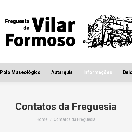
Início
Freguesia
Polo Museológico
Autarq
Polo Museológico
Autarquia
Informações
Balc
Contatos da Freguesia
You are here:
Home
Contatos da Freguesia