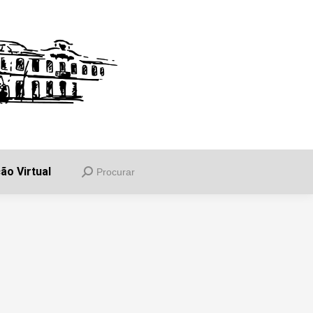
uia
Informações
Balcão Virtual
Procurar
Search:
ão Virtual
Procurar
Search: