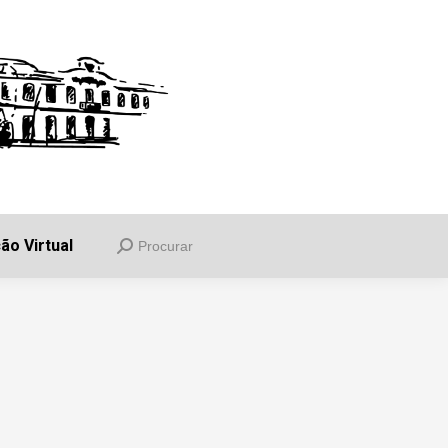
uia
Informações
Balcão Virtual
Procurar
Search:
ão Virtual
Procurar
Search: