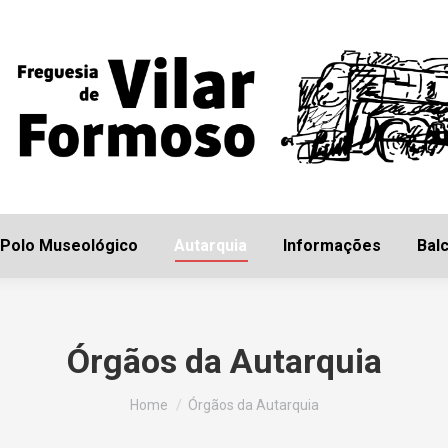
Início
Freguesia
Polo Museológico
Autarq
Polo Museológico
Autarquia
Informações
Balc
Órgãos da Autarquia
You are here:
Home
Órgãos da Autarquia