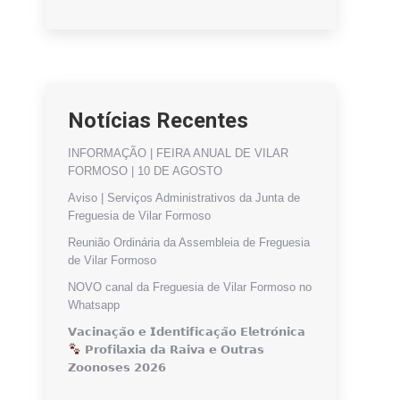
Notícias Recentes
INFORMAÇÃO | FEIRA ANUAL DE VILAR
FORMOSO | 10 DE AGOSTO
Aviso | Serviços Administrativos da Junta de
Freguesia de Vilar Formoso
Reunião Ordinária da Assembleia de Freguesia
de Vilar Formoso
NOVO canal da Freguesia de Vilar Formoso no
Whatsapp
𝗩𝗮𝗰𝗶𝗻𝗮𝗰̧𝗮̃𝗼 𝗲 𝗜𝗱𝗲𝗻𝘁𝗶𝗳𝗶𝗰𝗮𝗰̧𝗮̃𝗼 𝗘𝗹𝗲𝘁𝗿𝗼́𝗻𝗶𝗰𝗮
𝗣𝗿𝗼𝗳𝗶𝗹𝗮𝘅𝗶𝗮 𝗱𝗮 𝗥𝗮𝗶𝘃𝗮 𝗲 𝗢𝘂𝘁𝗿𝗮𝘀
𝗭𝗼𝗼𝗻𝗼𝘀𝗲𝘀 𝟮𝟬𝟮𝟲