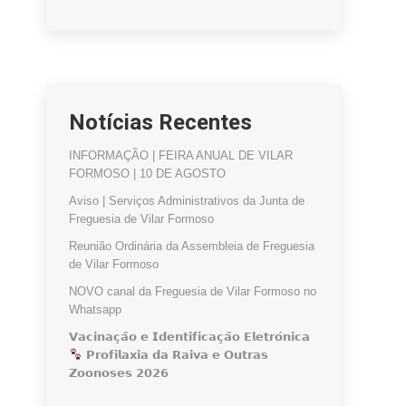
Notícias Recentes
INFORMAÇÃO | FEIRA ANUAL DE VILAR
FORMOSO | 10 DE AGOSTO
Aviso | Serviços Administrativos da Junta de
Freguesia de Vilar Formoso
Reunião Ordinária da Assembleia de Freguesia
de Vilar Formoso
NOVO canal da Freguesia de Vilar Formoso no
Whatsapp
𝗩𝗮𝗰𝗶𝗻𝗮𝗰̧𝗮̃𝗼 𝗲 𝗜𝗱𝗲𝗻𝘁𝗶𝗳𝗶𝗰𝗮𝗰̧𝗮̃𝗼 𝗘𝗹𝗲𝘁𝗿𝗼́𝗻𝗶𝗰𝗮
𝗣𝗿𝗼𝗳𝗶𝗹𝗮𝘅𝗶𝗮 𝗱𝗮 𝗥𝗮𝗶𝘃𝗮 𝗲 𝗢𝘂𝘁𝗿𝗮𝘀
𝗭𝗼𝗼𝗻𝗼𝘀𝗲𝘀 𝟮𝟬𝟮𝟲