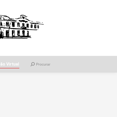
uia
Informações
Balcão Virtual
Procurar
Search:
ão Virtual
Procurar
Search: