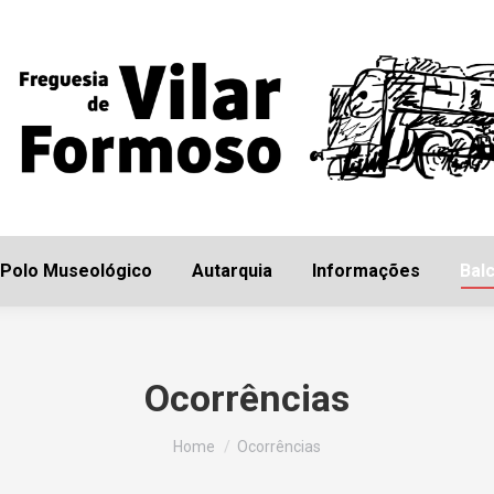
Início
Freguesia
Polo Museológico
Autarq
Polo Museológico
Autarquia
Informações
Balc
Ocorrências
You are here:
Home
Ocorrências