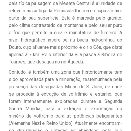
pela típica paisagem da Meseta Central é a unidade de
relevo mais antiga da Península Ibérica e ocupa a maior
parte da sua superfície. Esta é marcada pelo granito,
pelo clima contrastado de montanha e pelo seu ar puro
e frio que permite a cura e manufatura de fumeiro. A
nível hidrográfico insere-se na bacia hidrográfica do
Douro, cujo afluente mais próximo é o rio Côa, que dista
apenas a 7 km. Pelo interior da vila passa a Ribeira de
Tourões, que desagua no rio Águeda.
Contudo, é também uma zona que historicamente tem
sido aproveitada para a mineração, testemunhada pela
presença das designadas Minas de S. João, de onde
se procedia à extração de volfrâmio e estanho, que
foram intensamente exploradas durante a Segunda
Guerra Mundial, para a extração e exportação do
minério de volfrâmio para as potências beligerantes
(Alemanha Nazi e Reino Unido). Atualmente encontram-
se desativadas e votadas ao abandono, pelo que