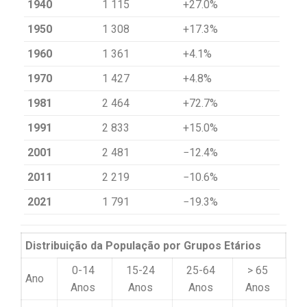
1940
1 115
+27.0%
1950
1 308
+17.3%
1960
1 361
+4.1%
1970
1 427
+4.8%
1981
2 464
+72.7%
1991
2 833
+15.0%
2001
2 481
−12.4%
2011
2 219
−10.6%
2021
1 791
−19.3%
Distribuição da População por Grupos Etários
0-14
15-24
25-64
> 65
Ano
Anos
Anos
Anos
Anos