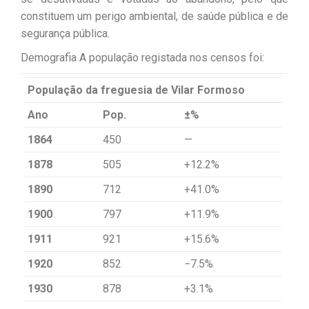
constituem um perigo ambiental, de saúde pública e de
segurança pública.
Demografia A população registada nos censos foi:
População da freguesia de Vilar Formoso
Ano
Pop.
±%
1864
450
—
1878
505
+12.2%
1890
712
+41.0%
1900
797
+11.9%
1911
921
+15.6%
1920
852
−7.5%
1930
878
+3.1%