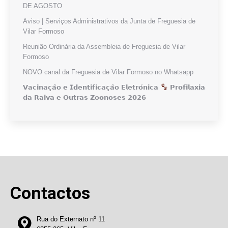
DE AGOSTO
Aviso | Serviços Administrativos da Junta de Freguesia de
Vilar Formoso
Reunião Ordinária da Assembleia de Freguesia de Vilar
Formoso
NOVO canal da Freguesia de Vilar Formoso no Whatsapp
𝗩𝗮𝗰𝗶𝗻𝗮𝗰̧𝗮̃𝗼 𝗲 𝗜𝗱𝗲𝗻𝘁𝗶𝗳𝗶𝗰𝗮𝗰̧𝗮̃𝗼 𝗘𝗹𝗲𝘁𝗿𝗼́𝗻𝗶𝗰𝗮
𝗣𝗿𝗼𝗳𝗶𝗹𝗮𝘅𝗶𝗮
𝗱𝗮 𝗥𝗮𝗶𝘃𝗮 𝗲 𝗢𝘂𝘁𝗿𝗮𝘀 𝗭𝗼𝗼𝗻𝗼𝘀𝗲𝘀 𝟮𝟬𝟮𝟲
Contactos
Rua do Externato nº 11