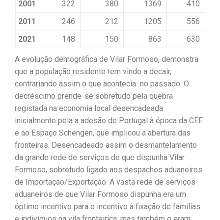
2001
322
380
1369
410
2011
246
212
1205
556
2021
148
150
863
630
A evolução demográfica de Vilar Formoso, demonstra
que a população residente tem vindo a decair,
contrariando assim o que acontecia no passado. O
decréscimo prende-se sobretudo pela quebra
registada na economia local desencadeada
inicialmente pela a adesão de Portugal à época da CEE
e ao Espaço Schengen, que implicou a abertura das
fronteiras. Desencadeado assim o desmantelamento
da grande rede de serviços de que dispunha Vilar
Formoso, sobretudo ligado aos despachos aduaneiros
de Importação/Exportação. A vasta rede de serviços
aduaneiros de que Vilar Formoso dispunha era um
óptimo incentivo para o incentivo à fixação de famílias
e indivíduos na vila fronteiriça, mas também o eram