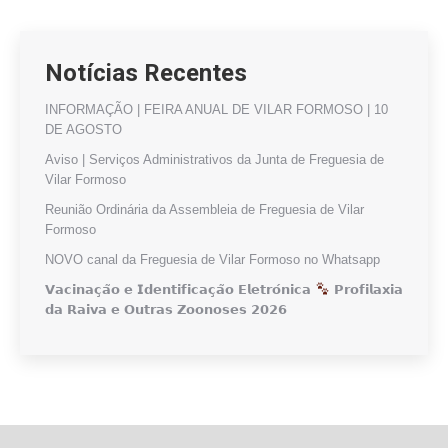
Notícias Recentes
INFORMAÇÃO | FEIRA ANUAL DE VILAR FORMOSO | 10
DE AGOSTO
Aviso | Serviços Administrativos da Junta de Freguesia de
Vilar Formoso
Reunião Ordinária da Assembleia de Freguesia de Vilar
Formoso
NOVO canal da Freguesia de Vilar Formoso no Whatsapp
𝗩𝗮𝗰𝗶𝗻𝗮𝗰̧𝗮̃𝗼 𝗲 𝗜𝗱𝗲𝗻𝘁𝗶𝗳𝗶𝗰𝗮𝗰̧𝗮̃𝗼 𝗘𝗹𝗲𝘁𝗿𝗼́𝗻𝗶𝗰𝗮
𝗣𝗿𝗼𝗳𝗶𝗹𝗮𝘅𝗶𝗮
𝗱𝗮 𝗥𝗮𝗶𝘃𝗮 𝗲 𝗢𝘂𝘁𝗿𝗮𝘀 𝗭𝗼𝗼𝗻𝗼𝘀𝗲𝘀 𝟮𝟬𝟮𝟲