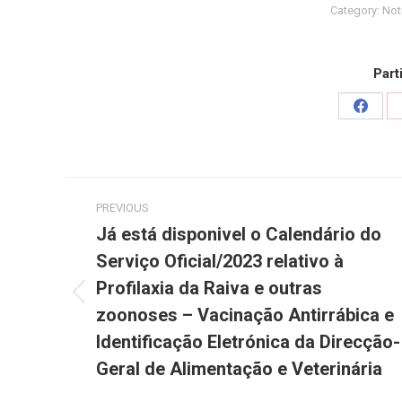
Category:
Not
Part
Share
on
Faceb
Post
PREVIOUS
navigation
Já está disponivel o Calendário do
Serviço Oficial/2023 relativo à
Profilaxia da Raiva e outras
Previous
zoonoses – Vacinação Antirrábica e
post:
Identificação Eletrónica da Direcção-
Geral de Alimentação e Veterinária