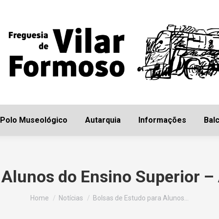
Início
Freguesia
Polo Museológico
Autarq
Polo Museológico
Autarquia
Informações
Balc
 Alunos do Ensino Superior 
You are here:
Home
Notícias
Bolsas de Estudo para Alunos…