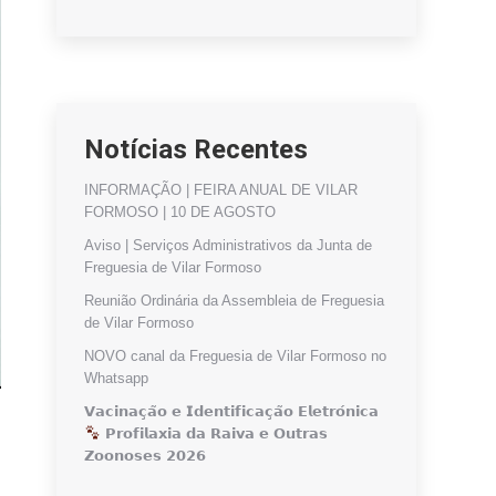
Notícias Recentes
INFORMAÇÃO | FEIRA ANUAL DE VILAR
FORMOSO | 10 DE AGOSTO
Aviso | Serviços Administrativos da Junta de
Freguesia de Vilar Formoso
Reunião Ordinária da Assembleia de Freguesia
de Vilar Formoso
NOVO canal da Freguesia de Vilar Formoso no
Whatsapp
𝗩𝗮𝗰𝗶𝗻𝗮𝗰̧𝗮̃𝗼 𝗲 𝗜𝗱𝗲𝗻𝘁𝗶𝗳𝗶𝗰𝗮𝗰̧𝗮̃𝗼 𝗘𝗹𝗲𝘁𝗿𝗼́𝗻𝗶𝗰𝗮
𝗣𝗿𝗼𝗳𝗶𝗹𝗮𝘅𝗶𝗮 𝗱𝗮 𝗥𝗮𝗶𝘃𝗮 𝗲 𝗢𝘂𝘁𝗿𝗮𝘀
𝗭𝗼𝗼𝗻𝗼𝘀𝗲𝘀 𝟮𝟬𝟮𝟲