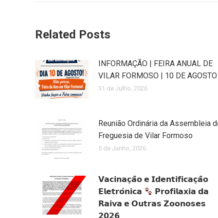
Related Posts
INFORMAÇÃO | FEIRA ANUAL DE
VILAR FORMOSO | 10 DE AGOSTO
31 de Julho, 2026
Reunião Ordinária da Assembleia d
Freguesia de Vilar Formoso
5 de Junho, 2026
𝗩𝗮𝗰𝗶𝗻𝗮𝗰̧𝗮̃𝗼 𝗲 𝗜𝗱𝗲𝗻𝘁𝗶𝗳𝗶𝗰𝗮𝗰̧𝗮̃𝗼
𝗘𝗹𝗲𝘁𝗿𝗼́𝗻𝗶𝗰𝗮
𝗣𝗿𝗼𝗳𝗶𝗹𝗮𝘅𝗶𝗮 𝗱𝗮
𝗥𝗮𝗶𝘃𝗮 𝗲 𝗢𝘂𝘁𝗿𝗮𝘀 𝗭𝗼𝗼𝗻𝗼𝘀𝗲𝘀
𝟮𝟬𝟮𝟲