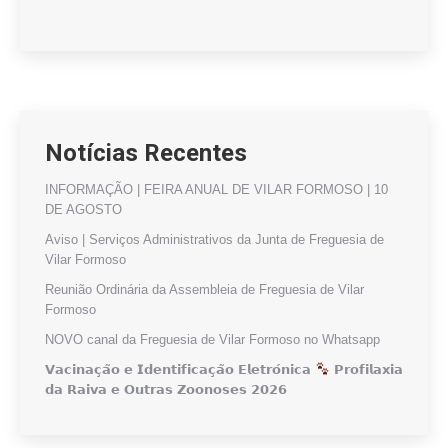
Notícias Recentes
INFORMAÇÃO | FEIRA ANUAL DE VILAR FORMOSO | 10
DE AGOSTO
Aviso | Serviços Administrativos da Junta de Freguesia de
Vilar Formoso
Reunião Ordinária da Assembleia de Freguesia de Vilar
Formoso
NOVO canal da Freguesia de Vilar Formoso no Whatsapp
𝗩𝗮𝗰𝗶𝗻𝗮𝗰̧𝗮̃𝗼 𝗲 𝗜𝗱𝗲𝗻𝘁𝗶𝗳𝗶𝗰𝗮𝗰̧𝗮̃𝗼 𝗘𝗹𝗲𝘁𝗿𝗼́𝗻𝗶𝗰𝗮
𝗣𝗿𝗼𝗳𝗶𝗹𝗮𝘅𝗶𝗮
𝗱𝗮 𝗥𝗮𝗶𝘃𝗮 𝗲 𝗢𝘂𝘁𝗿𝗮𝘀 𝗭𝗼𝗼𝗻𝗼𝘀𝗲𝘀 𝟮𝟬𝟮𝟲