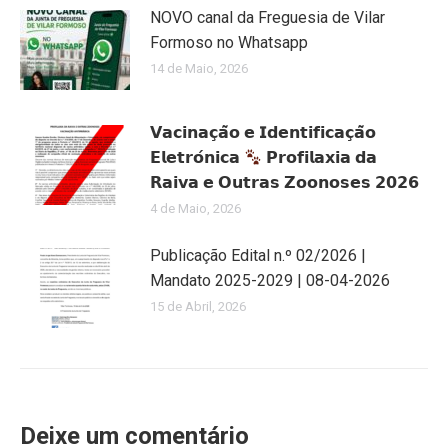
NOVO canal da Freguesia de Vilar
Formoso no Whatsapp
14 de Maio, 2026
𝗩𝗮𝗰𝗶𝗻𝗮𝗰̧𝗮̃𝗼 𝗲 𝗜𝗱𝗲𝗻𝘁𝗶𝗳𝗶𝗰𝗮𝗰̧𝗮̃𝗼
𝗘𝗹𝗲𝘁𝗿𝗼́𝗻𝗶𝗰𝗮
𝗣𝗿𝗼𝗳𝗶𝗹𝗮𝘅𝗶𝗮 𝗱𝗮
𝗥𝗮𝗶𝘃𝗮 𝗲 𝗢𝘂𝘁𝗿𝗮𝘀 𝗭𝗼𝗼𝗻𝗼𝘀𝗲𝘀 𝟮𝟬𝟮𝟲
4 de Maio, 2026
Publicação Edital n.º 02/2026 |
Mandato 2025-2029 | 08-04-2026
15 de Abril, 2026
Deixe um comentário