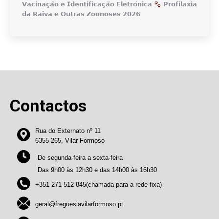
𝗩𝗮𝗰𝗶𝗻𝗮𝗰̧𝗮̃𝗼 𝗲 𝗜𝗱𝗲𝗻𝘁𝗶𝗳𝗶𝗰𝗮𝗰̧𝗮̃𝗼 𝗘𝗹𝗲𝘁𝗿𝗼́𝗻𝗶𝗰𝗮
𝗣𝗿𝗼𝗳𝗶𝗹𝗮𝘅𝗶𝗮
𝗱𝗮 𝗥𝗮𝗶𝘃𝗮 𝗲 𝗢𝘂𝘁𝗿𝗮𝘀 𝗭𝗼𝗼𝗻𝗼𝘀𝗲𝘀 𝟮𝟬𝟮𝟲
Contactos
Rua do Externato nº 11
6355-265, Vilar Formoso
De segunda-feira a sexta-feira
Das 9h00 às 12h30 e das 14h00 às 16h30
+351 271 512 845(chamada para a rede fixa)
geral@freguesiavilarformoso.pt