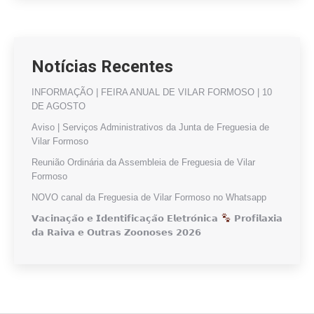
Notícias Recentes
INFORMAÇÃO | FEIRA ANUAL DE VILAR FORMOSO | 10
DE AGOSTO
Aviso | Serviços Administrativos da Junta de Freguesia de
Vilar Formoso
Reunião Ordinária da Assembleia de Freguesia de Vilar
Formoso
NOVO canal da Freguesia de Vilar Formoso no Whatsapp
𝗩𝗮𝗰𝗶𝗻𝗮𝗰̧𝗮̃𝗼 𝗲 𝗜𝗱𝗲𝗻𝘁𝗶𝗳𝗶𝗰𝗮𝗰̧𝗮̃𝗼 𝗘𝗹𝗲𝘁𝗿𝗼́𝗻𝗶𝗰𝗮
𝗣𝗿𝗼𝗳𝗶𝗹𝗮𝘅𝗶𝗮
𝗱𝗮 𝗥𝗮𝗶𝘃𝗮 𝗲 𝗢𝘂𝘁𝗿𝗮𝘀 𝗭𝗼𝗼𝗻𝗼𝘀𝗲𝘀 𝟮𝟬𝟮𝟲