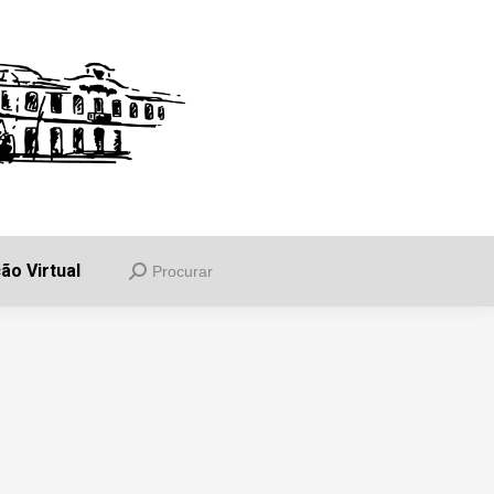
uia
Informações
Balcão Virtual
Procurar
Search:
ão Virtual
Procurar
Search: