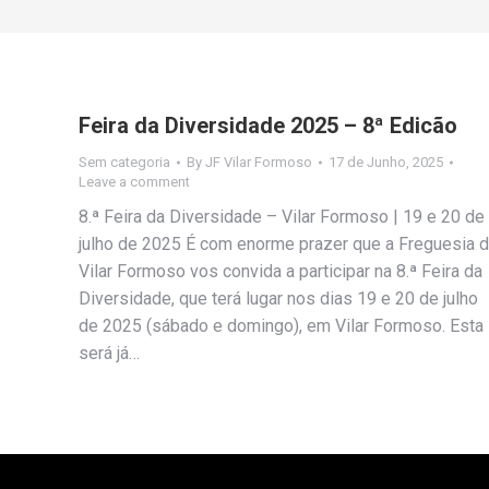
Feira da Diversidade 2025 – 8ª Edicão
Sem categoria
By
JF Vilar Formoso
17 de Junho, 2025
Leave a comment
8.ª Feira da Diversidade – Vilar Formoso | 19 e 20 de
julho de 2025 É com enorme prazer que a Freguesia 
Vilar Formoso vos convida a participar na 8.ª Feira da
Diversidade, que terá lugar nos dias 19 e 20 de julho
de 2025 (sábado e domingo), em Vilar Formoso. Esta
será já…