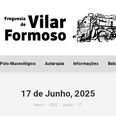
Início
Freguesia
Polo Museológico
Autarq
Polo Museológico
Autarquia
Informações
Balc
17 de Junho, 2025
You are here:
Home
2025
Junho
17