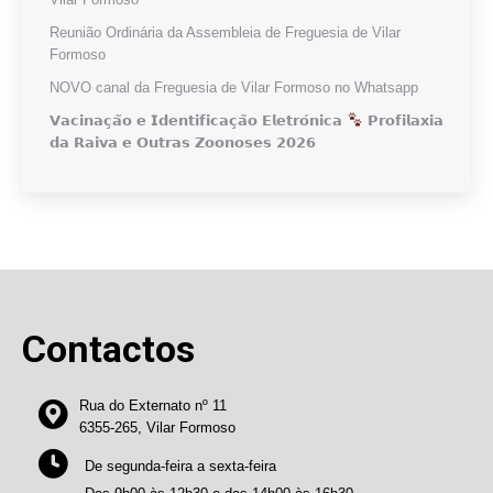
Reunião Ordinária da Assembleia de Freguesia de Vilar
Formoso
NOVO canal da Freguesia de Vilar Formoso no Whatsapp
𝗩𝗮𝗰𝗶𝗻𝗮𝗰̧𝗮̃𝗼 𝗲 𝗜𝗱𝗲𝗻𝘁𝗶𝗳𝗶𝗰𝗮𝗰̧𝗮̃𝗼 𝗘𝗹𝗲𝘁𝗿𝗼́𝗻𝗶𝗰𝗮
𝗣𝗿𝗼𝗳𝗶𝗹𝗮𝘅𝗶𝗮
𝗱𝗮 𝗥𝗮𝗶𝘃𝗮 𝗲 𝗢𝘂𝘁𝗿𝗮𝘀 𝗭𝗼𝗼𝗻𝗼𝘀𝗲𝘀 𝟮𝟬𝟮𝟲
Contactos
Rua do Externato nº 11
6355-265, Vilar Formoso
De segunda-feira a sexta-feira