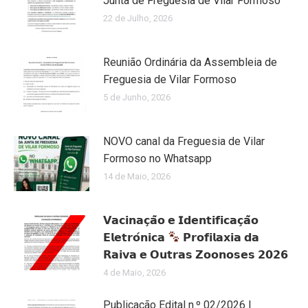
Junta de Freguesia de Vilar Formoso
22 de Julho, 2026
Reunião Ordinária da Assembleia de
Freguesia de Vilar Formoso
5 de Junho, 2026
NOVO canal da Freguesia de Vilar
Formoso no Whatsapp
14 de Maio, 2026
𝗩𝗮𝗰𝗶𝗻𝗮𝗰̧𝗮̃𝗼 𝗲 𝗜𝗱𝗲𝗻𝘁𝗶𝗳𝗶𝗰𝗮𝗰̧𝗮̃𝗼
𝗘𝗹𝗲𝘁𝗿𝗼́𝗻𝗶𝗰𝗮
𝗣𝗿𝗼𝗳𝗶𝗹𝗮𝘅𝗶𝗮 𝗱𝗮
𝗥𝗮𝗶𝘃𝗮 𝗲 𝗢𝘂𝘁𝗿𝗮𝘀 𝗭𝗼𝗼𝗻𝗼𝘀𝗲𝘀 𝟮𝟬𝟮𝟲
4 de Maio, 2026
Publicação Edital n.º 02/2026 |