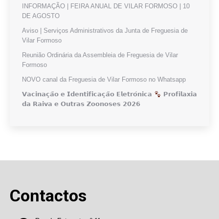
INFORMAÇÃO | FEIRA ANUAL DE VILAR FORMOSO | 10
DE AGOSTO
Aviso | Serviços Administrativos da Junta de Freguesia de
Vilar Formoso
Reunião Ordinária da Assembleia de Freguesia de Vilar
Formoso
NOVO canal da Freguesia de Vilar Formoso no Whatsapp
𝗩𝗮𝗰𝗶𝗻𝗮𝗰̧𝗮̃𝗼 𝗲 𝗜𝗱𝗲𝗻𝘁𝗶𝗳𝗶𝗰𝗮𝗰̧𝗮̃𝗼 𝗘𝗹𝗲𝘁𝗿𝗼́𝗻𝗶𝗰𝗮
𝗣𝗿𝗼𝗳𝗶𝗹𝗮𝘅𝗶𝗮
𝗱𝗮 𝗥𝗮𝗶𝘃𝗮 𝗲 𝗢𝘂𝘁𝗿𝗮𝘀 𝗭𝗼𝗼𝗻𝗼𝘀𝗲𝘀 𝟮𝟬𝟮𝟲
Contactos