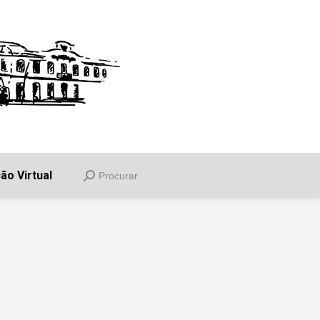
uia
Informações
Balcão Virtual
Procurar
Search:
ão Virtual
Procurar
Search: