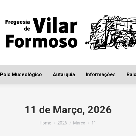
Início
Freguesia
Polo Museológico
Autarq
Polo Museológico
Autarquia
Informações
Balc
11 de Março, 2026
You are here:
Home
2026
Março
11