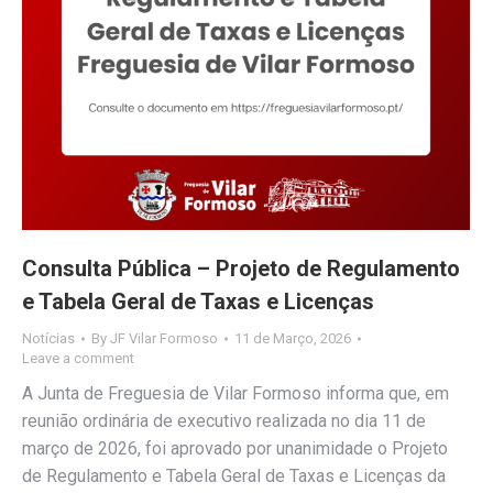
Consulta Pública – Projeto de Regulamento
e Tabela Geral de Taxas e Licenças
Notícias
By
JF Vilar Formoso
11 de Março, 2026
Leave a comment
A Junta de Freguesia de Vilar Formoso informa que, em
reunião ordinária de executivo realizada no dia 11 de
março de 2026, foi aprovado por unanimidade o Projeto
de Regulamento e Tabela Geral de Taxas e Licenças da