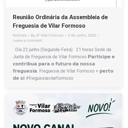
Reunião Ordinária da Assembleia de
Freguesia de Vilar Formoso
Notícias
By
JF Vilar Formoso
5 de Junho, 2026
Leave a comment
Dia 22 junho (Segunda-Feira) 21 horas Sede da
Junta de Freguesia de Vilar Formoso 𝗣𝗮𝗿𝘁𝗶𝗰𝗶𝗽𝗲 𝗲
𝗰𝗼𝗻𝘁𝗿𝗶𝗯𝘂𝗮 𝗽𝗮𝗿𝗮 𝗼 𝗳𝘂𝘁𝘂𝗿𝗼 𝗱𝗮 𝗻𝗼𝘀𝘀𝗮
𝗳𝗿𝗲𝗴𝘂𝗲𝘀𝗶𝗮. Freguesia de Vilar Formoso + 𝗽𝗲𝗿𝘁𝗼
𝗱𝗲 𝘀𝗶 #freguesiavilarformoso