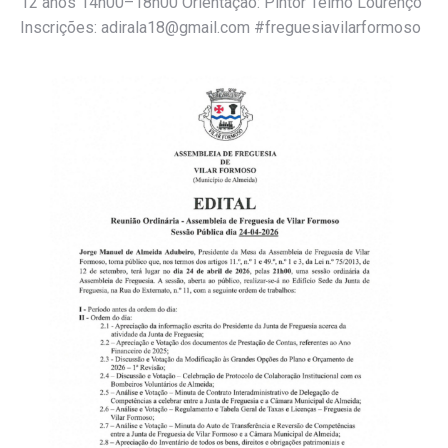
12 anos 14h00–18h00 Orientação: Pintor Telmo Lourenço
Inscrições: adirala18@gmail.com #freguesiavilarformoso