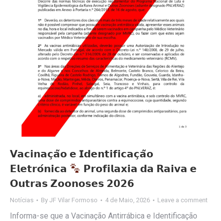
𝗩𝗮𝗰𝗶𝗻𝗮𝗰̧𝗮̃𝗼 𝗲 𝗜𝗱𝗲𝗻𝘁𝗶𝗳𝗶𝗰𝗮𝗰̧𝗮̃𝗼
𝗘𝗹𝗲𝘁𝗿𝗼́𝗻𝗶𝗰𝗮
𝗣𝗿𝗼𝗳𝗶𝗹𝗮𝘅𝗶𝗮 𝗱𝗮 𝗥𝗮𝗶𝘃𝗮 𝗲
𝗢𝘂𝘁𝗿𝗮𝘀 𝗭𝗼𝗼𝗻𝗼𝘀𝗲𝘀 𝟮𝟬𝟮𝟲
Notícias
By
JF Vilar Formoso
4 de Maio, 2026
Leave a comment
Informa-se que a Vacinação Antirrábica e Identificação