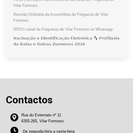
Vilar Formoso
Reunião Ordinária da Assembleia de Freguesia de Vilar
Formoso
NOVO canal da Freguesia de Vilar Formoso no Whatsapp
𝗩𝗮𝗰𝗶𝗻𝗮𝗰̧𝗮̃𝗼 𝗲 𝗜𝗱𝗲𝗻𝘁𝗶𝗳𝗶𝗰𝗮𝗰̧𝗮̃𝗼 𝗘𝗹𝗲𝘁𝗿𝗼́𝗻𝗶𝗰𝗮
𝗣𝗿𝗼𝗳𝗶𝗹𝗮𝘅𝗶𝗮
𝗱𝗮 𝗥𝗮𝗶𝘃𝗮 𝗲 𝗢𝘂𝘁𝗿𝗮𝘀 𝗭𝗼𝗼𝗻𝗼𝘀𝗲𝘀 𝟮𝟬𝟮𝟲
Contactos
Rua do Externato nº 11
6355-265, Vilar Formoso
De segunda-feira a sexta-feira