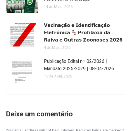
14 de Maio, 2026
𝗩𝗮𝗰𝗶𝗻𝗮𝗰̧𝗮̃𝗼 𝗲 𝗜𝗱𝗲𝗻𝘁𝗶𝗳𝗶𝗰𝗮𝗰̧𝗮̃𝗼
𝗘𝗹𝗲𝘁𝗿𝗼́𝗻𝗶𝗰𝗮
𝗣𝗿𝗼𝗳𝗶𝗹𝗮𝘅𝗶𝗮 𝗱𝗮
𝗥𝗮𝗶𝘃𝗮 𝗲 𝗢𝘂𝘁𝗿𝗮𝘀 𝗭𝗼𝗼𝗻𝗼𝘀𝗲𝘀 𝟮𝟬𝟮𝟲
4 de Maio, 2026
Publicação Edital n.º 02/2026 |
Mandato 2025-2029 | 08-04-2026
15 de Abril, 2026
Deixe um comentário
Your email address will not be published. Required fields are marked
*