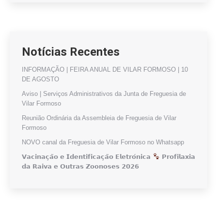
Notícias Recentes
INFORMAÇÃO | FEIRA ANUAL DE VILAR FORMOSO | 10
DE AGOSTO
Aviso | Serviços Administrativos da Junta de Freguesia de
Vilar Formoso
Reunião Ordinária da Assembleia de Freguesia de Vilar
Formoso
NOVO canal da Freguesia de Vilar Formoso no Whatsapp
𝗩𝗮𝗰𝗶𝗻𝗮𝗰̧𝗮̃𝗼 𝗲 𝗜𝗱𝗲𝗻𝘁𝗶𝗳𝗶𝗰𝗮𝗰̧𝗮̃𝗼 𝗘𝗹𝗲𝘁𝗿𝗼́𝗻𝗶𝗰𝗮
𝗣𝗿𝗼𝗳𝗶𝗹𝗮𝘅𝗶𝗮
𝗱𝗮 𝗥𝗮𝗶𝘃𝗮 𝗲 𝗢𝘂𝘁𝗿𝗮𝘀 𝗭𝗼𝗼𝗻𝗼𝘀𝗲𝘀 𝟮𝟬𝟮𝟲