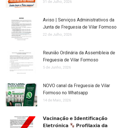
31 de Julho, 2026
Aviso | Serviços Administrativos da
Junta de Freguesia de Vilar Formoso
22 de Julho, 2026
Reunião Ordinária da Assembleia de
Freguesia de Vilar Formoso
5 de Junho, 2026
NOVO canal da Freguesia de Vilar
Formoso no Whatsapp
14 de Maio, 2026
𝗩𝗮𝗰𝗶𝗻𝗮𝗰̧𝗮̃𝗼 𝗲 𝗜𝗱𝗲𝗻𝘁𝗶𝗳𝗶𝗰𝗮𝗰̧𝗮̃𝗼
𝗘𝗹𝗲𝘁𝗿𝗼́𝗻𝗶𝗰𝗮
𝗣𝗿𝗼𝗳𝗶𝗹𝗮𝘅𝗶𝗮 𝗱𝗮