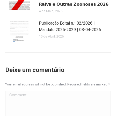
𝗥𝗮𝗶𝘃𝗮 𝗲 𝗢𝘂𝘁𝗿𝗮𝘀 𝗭𝗼𝗼𝗻𝗼𝘀𝗲𝘀 𝟮𝟬𝟮𝟲
4 de Maio, 2026
Publicação Edital n.º 02/2026 |
Mandato 2025-2029 | 08-04-2026
15 de Abril, 2026
Deixe um comentário
Your email address will not be published. Required fields are marked
*
Comment