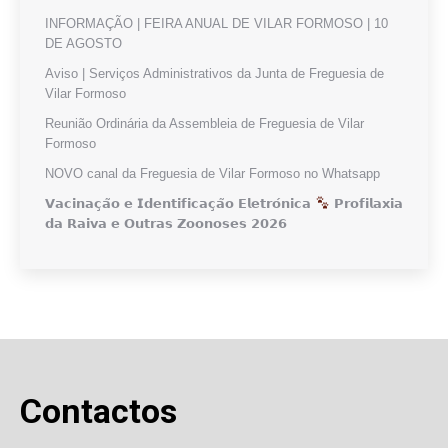
INFORMAÇÃO | FEIRA ANUAL DE VILAR FORMOSO | 10
DE AGOSTO
Aviso | Serviços Administrativos da Junta de Freguesia de
Vilar Formoso
Reunião Ordinária da Assembleia de Freguesia de Vilar
Formoso
NOVO canal da Freguesia de Vilar Formoso no Whatsapp
𝗩𝗮𝗰𝗶𝗻𝗮𝗰̧𝗮̃𝗼 𝗲 𝗜𝗱𝗲𝗻𝘁𝗶𝗳𝗶𝗰𝗮𝗰̧𝗮̃𝗼 𝗘𝗹𝗲𝘁𝗿𝗼́𝗻𝗶𝗰𝗮
𝗣𝗿𝗼𝗳𝗶𝗹𝗮𝘅𝗶𝗮
𝗱𝗮 𝗥𝗮𝗶𝘃𝗮 𝗲 𝗢𝘂𝘁𝗿𝗮𝘀 𝗭𝗼𝗼𝗻𝗼𝘀𝗲𝘀 𝟮𝟬𝟮𝟲
Contactos