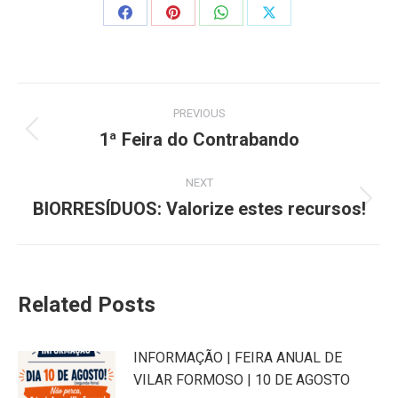
Share
Share
Share
Share
on
on
on
on
Facebook
Pinterest
WhatsApp
X
Post
PREVIOUS
navigation
1ª Feira do Contrabando
Previous
post:
NEXT
BIORRESÍDUOS: Valorize estes recursos!
Next
post:
Related Posts
INFORMAÇÃO | FEIRA ANUAL DE
VILAR FORMOSO | 10 DE AGOSTO