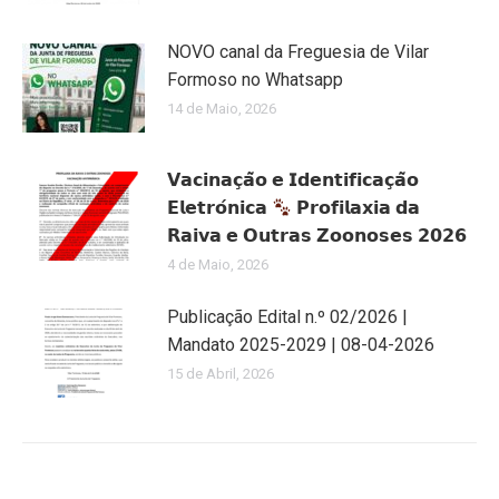
NOVO canal da Freguesia de Vilar
Formoso no Whatsapp
14 de Maio, 2026
𝗩𝗮𝗰𝗶𝗻𝗮𝗰̧𝗮̃𝗼 𝗲 𝗜𝗱𝗲𝗻𝘁𝗶𝗳𝗶𝗰𝗮𝗰̧𝗮̃𝗼
𝗘𝗹𝗲𝘁𝗿𝗼́𝗻𝗶𝗰𝗮
𝗣𝗿𝗼𝗳𝗶𝗹𝗮𝘅𝗶𝗮 𝗱𝗮
𝗥𝗮𝗶𝘃𝗮 𝗲 𝗢𝘂𝘁𝗿𝗮𝘀 𝗭𝗼𝗼𝗻𝗼𝘀𝗲𝘀 𝟮𝟬𝟮𝟲
4 de Maio, 2026
Publicação Edital n.º 02/2026 |
Mandato 2025-2029 | 08-04-2026
15 de Abril, 2026