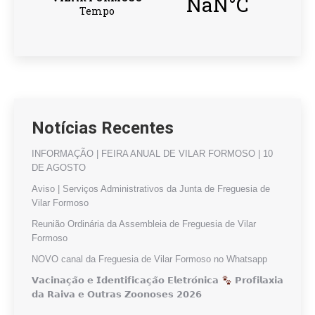
Notícias Recentes
INFORMAÇÃO | FEIRA ANUAL DE VILAR FORMOSO | 10
DE AGOSTO
Aviso | Serviços Administrativos da Junta de Freguesia de
Vilar Formoso
Reunião Ordinária da Assembleia de Freguesia de Vilar
Formoso
NOVO canal da Freguesia de Vilar Formoso no Whatsapp
𝗩𝗮𝗰𝗶𝗻𝗮𝗰̧𝗮̃𝗼 𝗲 𝗜𝗱𝗲𝗻𝘁𝗶𝗳𝗶𝗰𝗮𝗰̧𝗮̃𝗼 𝗘𝗹𝗲𝘁𝗿𝗼́𝗻𝗶𝗰𝗮
𝗣𝗿𝗼𝗳𝗶𝗹𝗮𝘅𝗶𝗮
𝗱𝗮 𝗥𝗮𝗶𝘃𝗮 𝗲 𝗢𝘂𝘁𝗿𝗮𝘀 𝗭𝗼𝗼𝗻𝗼𝘀𝗲𝘀 𝟮𝟬𝟮𝟲