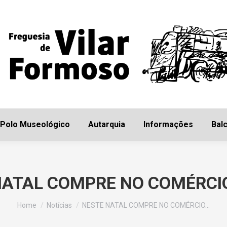
Início
Freguesia
Polo Museológico
Autarq
Polo Museológico
Autarquia
Informações
Balc
NATAL COMPRE NO COMÉRCIO
You are here:
Home
Notícias
NESTE NATAL COMPRE NO COMÉRCIO…