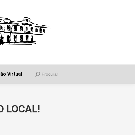
uia
Informações
Balcão Virtual
Procurar
ão Virtual
Procurar
 LOCAL!