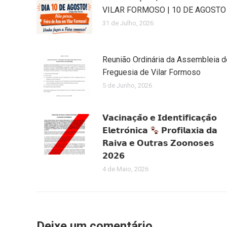
VILAR FORMOSO | 10 DE AGOSTO
31 de Julho, 2026
Reunião Ordinária da Assembleia d
Freguesia de Vilar Formoso
5 de Junho, 2026
𝗩𝗮𝗰𝗶𝗻𝗮𝗰̧𝗮̃𝗼 𝗲 𝗜𝗱𝗲𝗻𝘁𝗶𝗳𝗶𝗰𝗮𝗰̧𝗮̃𝗼
𝗘𝗹𝗲𝘁𝗿𝗼́𝗻𝗶𝗰𝗮
𝗣𝗿𝗼𝗳𝗶𝗹𝗮𝘅𝗶𝗮 𝗱𝗮
𝗥𝗮𝗶𝘃𝗮 𝗲 𝗢𝘂𝘁𝗿𝗮𝘀 𝗭𝗼𝗼𝗻𝗼𝘀𝗲𝘀
𝟮𝟬𝟮𝟲
4 de Maio, 2026
Deixe um comentário