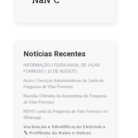
Notícias Recentes
INFORMAÇÃO | FEIRA ANUAL DE VILAR
FORMOSO | 10 DE AGOSTO
Aviso | Serviços Administrativos da Junta de
Freguesia de Vilar Formoso
Reunião Ordinária da Assembleia de Freguesia
de Vilar Formoso
NOVO canal da Freguesia de Vilar Formoso no
Whatsapp
𝗩𝗮𝗰𝗶𝗻𝗮𝗰̧𝗮̃𝗼 𝗲 𝗜𝗱𝗲𝗻𝘁𝗶𝗳𝗶𝗰𝗮𝗰̧𝗮̃𝗼 𝗘𝗹𝗲𝘁𝗿𝗼́𝗻𝗶𝗰𝗮
𝗣𝗿𝗼𝗳𝗶𝗹𝗮𝘅𝗶𝗮 𝗱𝗮 𝗥𝗮𝗶𝘃𝗮 𝗲 𝗢𝘂𝘁𝗿𝗮𝘀