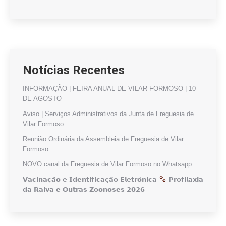
Notícias Recentes
INFORMAÇÃO | FEIRA ANUAL DE VILAR FORMOSO | 10
DE AGOSTO
Aviso | Serviços Administrativos da Junta de Freguesia de
Vilar Formoso
Reunião Ordinária da Assembleia de Freguesia de Vilar
Formoso
NOVO canal da Freguesia de Vilar Formoso no Whatsapp
𝗩𝗮𝗰𝗶𝗻𝗮𝗰̧𝗮̃𝗼 𝗲 𝗜𝗱𝗲𝗻𝘁𝗶𝗳𝗶𝗰𝗮𝗰̧𝗮̃𝗼 𝗘𝗹𝗲𝘁𝗿𝗼́𝗻𝗶𝗰𝗮
𝗣𝗿𝗼𝗳𝗶𝗹𝗮𝘅𝗶𝗮
𝗱𝗮 𝗥𝗮𝗶𝘃𝗮 𝗲 𝗢𝘂𝘁𝗿𝗮𝘀 𝗭𝗼𝗼𝗻𝗼𝘀𝗲𝘀 𝟮𝟬𝟮𝟲