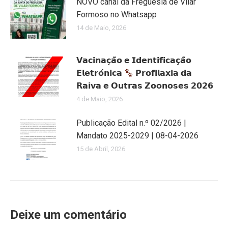
NOVO canal da Freguesia de Vilar
Formoso no Whatsapp
14 de Maio, 2026
𝗩𝗮𝗰𝗶𝗻𝗮𝗰̧𝗮̃𝗼 𝗲 𝗜𝗱𝗲𝗻𝘁𝗶𝗳𝗶𝗰𝗮𝗰̧𝗮̃𝗼
𝗘𝗹𝗲𝘁𝗿𝗼́𝗻𝗶𝗰𝗮
𝗣𝗿𝗼𝗳𝗶𝗹𝗮𝘅𝗶𝗮 𝗱𝗮
𝗥𝗮𝗶𝘃𝗮 𝗲 𝗢𝘂𝘁𝗿𝗮𝘀 𝗭𝗼𝗼𝗻𝗼𝘀𝗲𝘀 𝟮𝟬𝟮𝟲
4 de Maio, 2026
Publicação Edital n.º 02/2026 |
Mandato 2025-2029 | 08-04-2026
15 de Abril, 2026
Deixe um comentário