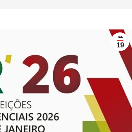
JAN
19