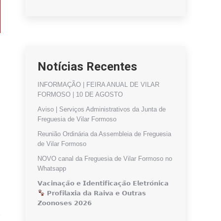
Notícias Recentes
INFORMAÇÃO | FEIRA ANUAL DE VILAR
FORMOSO | 10 DE AGOSTO
Aviso | Serviços Administrativos da Junta de
Freguesia de Vilar Formoso
Reunião Ordinária da Assembleia de Freguesia
de Vilar Formoso
NOVO canal da Freguesia de Vilar Formoso no
Whatsapp
𝗩𝗮𝗰𝗶𝗻𝗮𝗰̧𝗮̃𝗼 𝗲 𝗜𝗱𝗲𝗻𝘁𝗶𝗳𝗶𝗰𝗮𝗰̧𝗮̃𝗼 𝗘𝗹𝗲𝘁𝗿𝗼́𝗻𝗶𝗰𝗮
𝗣𝗿𝗼𝗳𝗶𝗹𝗮𝘅𝗶𝗮 𝗱𝗮 𝗥𝗮𝗶𝘃𝗮 𝗲 𝗢𝘂𝘁𝗿𝗮𝘀
𝗭𝗼𝗼𝗻𝗼𝘀𝗲𝘀 𝟮𝟬𝟮𝟲