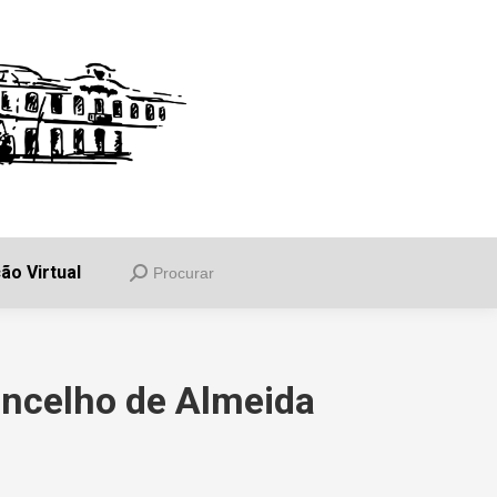
uia
Informações
Balcão Virtual
Procurar
Search:
ão Virtual
Procurar
Search:
oncelho de Almeida