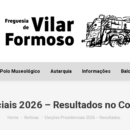
Início
Freguesia
Polo Museológico
Autarq
Polo Museológico
Autarquia
Informações
Balc
ciais 2026 – Resultados no C
You are here:
Home
Notícias
Eleições Presidenciais 2026 – Resultados…