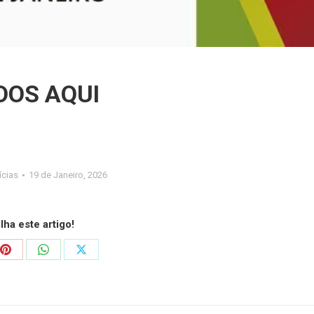
DOS AQUI
ícias
19 de Janeiro, 2026
ilha este artigo!
Share
Share
Share
on
on
on
ook
Pinterest
WhatsApp
X