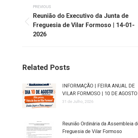
Post
PREVIOUS
navigation
Reunião do Executivo da Junta de
Freguesia de Vilar Formoso | 14-01-
Previous
post:
2026
Related Posts
INFORMAÇÃO | FEIRA ANUAL DE
VILAR FORMOSO | 10 DE AGOSTO
31 de Julho, 2026
Reunião Ordinária da Assembleia d
Freguesia de Vilar Formoso