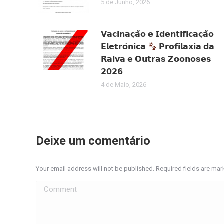
5 de Junho, 2026
𝗩𝗮𝗰𝗶𝗻𝗮𝗰̧𝗮̃𝗼 𝗲 𝗜𝗱𝗲𝗻𝘁𝗶𝗳𝗶𝗰𝗮𝗰̧𝗮̃𝗼
𝗘𝗹𝗲𝘁𝗿𝗼́𝗻𝗶𝗰𝗮
𝗣𝗿𝗼𝗳𝗶𝗹𝗮𝘅𝗶𝗮 𝗱𝗮
𝗥𝗮𝗶𝘃𝗮 𝗲 𝗢𝘂𝘁𝗿𝗮𝘀 𝗭𝗼𝗼𝗻𝗼𝘀𝗲𝘀
𝟮𝟬𝟮𝟲
4 de Maio, 2026
Deixe um comentário
Your email address will not be published. Required fields are ma
Comment