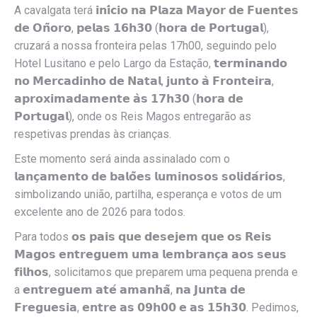
A cavalgata terá 𝗶𝗻𝗶́𝗰𝗶𝗼 𝗻𝗮 𝗣𝗹𝗮𝘇𝗮 𝗠𝗮𝘆𝗼𝗿 𝗱𝗲 𝗙𝘂𝗲𝗻𝘁𝗲𝘀
𝗱𝗲 𝗢𝗻̃𝗼𝗿𝗼, 𝗽𝗲𝗹𝗮𝘀 𝟭𝟲𝗵𝟯𝟬 (𝗵𝗼𝗿𝗮 𝗱𝗲 𝗣𝗼𝗿𝘁𝘂𝗴𝗮𝗹),
cruzará a nossa fronteira pelas 17h00, seguindo pelo
Hotel Lusitano e pelo Largo da Estação, 𝘁𝗲𝗿𝗺𝗶𝗻𝗮𝗻𝗱𝗼
𝗻𝗼 𝗠𝗲𝗿𝗰𝗮𝗱𝗶𝗻𝗵𝗼 𝗱𝗲 𝗡𝗮𝘁𝗮𝗹, 𝗷𝘂𝗻𝘁𝗼 𝗮̀ 𝗙𝗿𝗼𝗻𝘁𝗲𝗶𝗿𝗮,
𝗮𝗽𝗿𝗼𝘅𝗶𝗺𝗮𝗱𝗮𝗺𝗲𝗻𝘁𝗲 𝗮̀𝘀 𝟭𝟳𝗵𝟯𝟬 (𝗵𝗼𝗿𝗮 𝗱𝗲
𝗣𝗼𝗿𝘁𝘂𝗴𝗮𝗹), onde os Reis Magos entregarão as
respetivas prendas às crianças.
Este momento será ainda assinalado com o
𝗹𝗮𝗻𝗰̧𝗮𝗺𝗲𝗻𝘁𝗼 𝗱𝗲 𝗯𝗮𝗹𝗼̃𝗲𝘀 𝗹𝘂𝗺𝗶𝗻𝗼𝘀𝗼𝘀 𝘀𝗼𝗹𝗶𝗱𝗮́𝗿𝗶𝗼𝘀,
simbolizando união, partilha, esperança e votos de um
excelente ano de 2026 para todos.
Para todos 𝗼𝘀 𝗽𝗮𝗶𝘀 𝗾𝘂𝗲 𝗱𝗲𝘀𝗲𝗷𝗲𝗺 𝗾𝘂𝗲 𝗼𝘀 𝗥𝗲𝗶𝘀
𝗠𝗮𝗴𝗼𝘀 𝗲𝗻𝘁𝗿𝗲𝗴𝘂𝗲𝗺 𝘂𝗺𝗮 𝗹𝗲𝗺𝗯𝗿𝗮𝗻𝗰̧𝗮 𝗮𝗼𝘀 𝘀𝗲𝘂𝘀
𝗳𝗶𝗹𝗵𝗼𝘀, solicitamos que preparem uma pequena prenda e
a 𝗲𝗻𝘁𝗿𝗲𝗴𝘂𝗲𝗺 𝗮𝘁𝗲́ 𝗮𝗺𝗮𝗻𝗵𝗮̃, 𝗻𝗮 𝗝𝘂𝗻𝘁𝗮 𝗱𝗲
𝗙𝗿𝗲𝗴𝘂𝗲𝘀𝗶𝗮, 𝗲𝗻𝘁𝗿𝗲 𝗮𝘀 𝟬𝟵𝗵𝟬𝟬 𝗲 𝗮𝘀 𝟭𝟱𝗵𝟯𝟬. Pedimos,