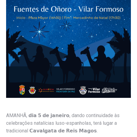
AMANHÃ
, 𝗱𝗶𝗮 𝟱 𝗱𝗲 𝗷𝗮𝗻𝗲𝗶𝗿𝗼, dando continuidade às
celebrações natalícias luso-espanholas, terá lugar a
tradicional 𝗖𝗮𝘃𝗮𝗹𝗴𝗮𝘁𝗮 𝗱𝗲 𝗥𝗲𝗶𝘀 𝗠𝗮𝗴𝗼𝘀.