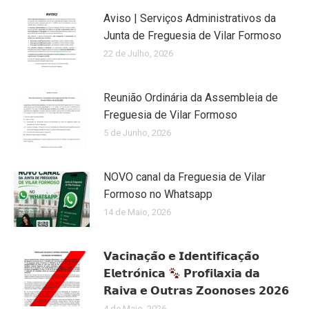
Aviso | Serviços Administrativos da
Junta de Freguesia de Vilar Formoso
22 de Julho, 2026
Reunião Ordinária da Assembleia de
Freguesia de Vilar Formoso
5 de Junho, 2026
NOVO canal da Freguesia de Vilar
Formoso no Whatsapp
14 de Maio, 2026
𝗩𝗮𝗰𝗶𝗻𝗮𝗰̧𝗮̃𝗼 𝗲 𝗜𝗱𝗲𝗻𝘁𝗶𝗳𝗶𝗰𝗮𝗰̧𝗮̃𝗼
𝗘𝗹𝗲𝘁𝗿𝗼́𝗻𝗶𝗰𝗮
𝗣𝗿𝗼𝗳𝗶𝗹𝗮𝘅𝗶𝗮 𝗱𝗮
𝗥𝗮𝗶𝘃𝗮 𝗲 𝗢𝘂𝘁𝗿𝗮𝘀 𝗭𝗼𝗼𝗻𝗼𝘀𝗲𝘀 𝟮𝟬𝟮𝟲
4 de Maio, 2026