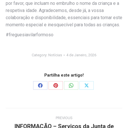
por favor, que incluam no embrulho o nome da criança e a
respetiva idade. Agradecemos, desde já, a vossa
colaboração e disponibilidade, essenciais para tornar este
momento especial e inesquecível para todas as crianças.
#freguesiavilarformoso
Category:
Notícias
4 de Janeiro, 2026
Partilha este artigo!
Share
Share
Share
Share
on
on
on
on
Facebook
Pinterest
WhatsApp
X
Post
PREVIOUS
navigation
INFORMAÇÃO – Serviços da Junta de