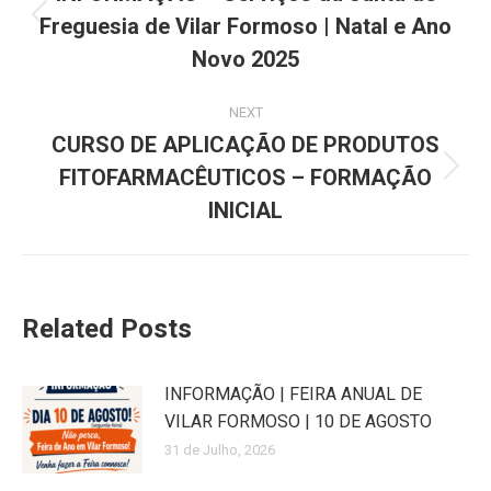
Freguesia de Vilar Formoso | Natal e Ano
Previous
post:
Novo 2025
NEXT
CURSO DE APLICAÇÃO DE PRODUTOS
FITOFARMACÊUTICOS – FORMAÇÃO
Next
post:
INICIAL
Related Posts
INFORMAÇÃO | FEIRA ANUAL DE
VILAR FORMOSO | 10 DE AGOSTO
31 de Julho, 2026