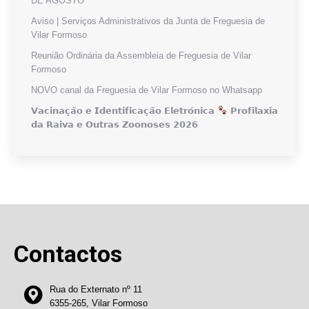
DE AGOSTO
Aviso | Serviços Administrativos da Junta de Freguesia de
Vilar Formoso
Reunião Ordinária da Assembleia de Freguesia de Vilar
Formoso
NOVO canal da Freguesia de Vilar Formoso no Whatsapp
𝗩𝗮𝗰𝗶𝗻𝗮𝗰̧𝗮̃𝗼 𝗲 𝗜𝗱𝗲𝗻𝘁𝗶𝗳𝗶𝗰𝗮𝗰̧𝗮̃𝗼 𝗘𝗹𝗲𝘁𝗿𝗼́𝗻𝗶𝗰𝗮
𝗣𝗿𝗼𝗳𝗶𝗹𝗮𝘅𝗶𝗮
𝗱𝗮 𝗥𝗮𝗶𝘃𝗮 𝗲 𝗢𝘂𝘁𝗿𝗮𝘀 𝗭𝗼𝗼𝗻𝗼𝘀𝗲𝘀 𝟮𝟬𝟮𝟲
Contactos
Rua do Externato nº 11
6355-265, Vilar Formoso