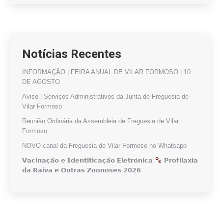
Notícias Recentes
INFORMAÇÃO | FEIRA ANUAL DE VILAR FORMOSO | 10
DE AGOSTO
Aviso | Serviços Administrativos da Junta de Freguesia de
Vilar Formoso
Reunião Ordinária da Assembleia de Freguesia de Vilar
Formoso
NOVO canal da Freguesia de Vilar Formoso no Whatsapp
𝗩𝗮𝗰𝗶𝗻𝗮𝗰̧𝗮̃𝗼 𝗲 𝗜𝗱𝗲𝗻𝘁𝗶𝗳𝗶𝗰𝗮𝗰̧𝗮̃𝗼 𝗘𝗹𝗲𝘁𝗿𝗼́𝗻𝗶𝗰𝗮
𝗣𝗿𝗼𝗳𝗶𝗹𝗮𝘅𝗶𝗮
𝗱𝗮 𝗥𝗮𝗶𝘃𝗮 𝗲 𝗢𝘂𝘁𝗿𝗮𝘀 𝗭𝗼𝗼𝗻𝗼𝘀𝗲𝘀 𝟮𝟬𝟮𝟲