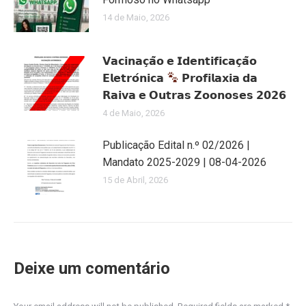
14 de Maio, 2026
𝗩𝗮𝗰𝗶𝗻𝗮𝗰̧𝗮̃𝗼 𝗲 𝗜𝗱𝗲𝗻𝘁𝗶𝗳𝗶𝗰𝗮𝗰̧𝗮̃𝗼
𝗘𝗹𝗲𝘁𝗿𝗼́𝗻𝗶𝗰𝗮
𝗣𝗿𝗼𝗳𝗶𝗹𝗮𝘅𝗶𝗮 𝗱𝗮
𝗥𝗮𝗶𝘃𝗮 𝗲 𝗢𝘂𝘁𝗿𝗮𝘀 𝗭𝗼𝗼𝗻𝗼𝘀𝗲𝘀 𝟮𝟬𝟮𝟲
4 de Maio, 2026
Publicação Edital n.º 02/2026 |
Mandato 2025-2029 | 08-04-2026
15 de Abril, 2026
Deixe um comentário