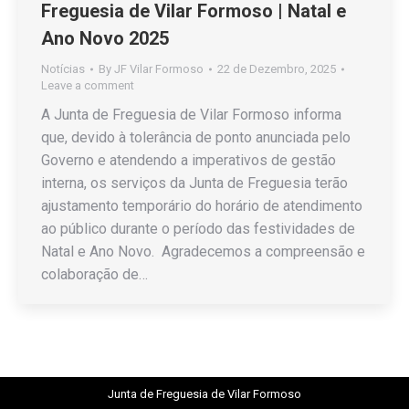
Freguesia de Vilar Formoso | Natal e
Ano Novo 2025
Notícias
By
JF Vilar Formoso
22 de Dezembro, 2025
Leave a comment
A Junta de Freguesia de Vilar Formoso informa
que, devido à tolerância de ponto anunciada pelo
Governo e atendendo a imperativos de gestão
interna, os serviços da Junta de Freguesia terão
ajustamento temporário do horário de atendimento
ao público durante o período das festividades de
Natal e Ano Novo. Agradecemos a compreensão e
colaboração de…
Junta de Freguesia de Vilar Formoso