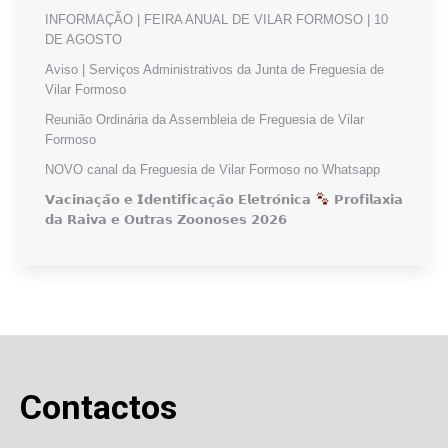
INFORMAÇÃO | FEIRA ANUAL DE VILAR FORMOSO | 10
DE AGOSTO
Aviso | Serviços Administrativos da Junta de Freguesia de
Vilar Formoso
Reunião Ordinária da Assembleia de Freguesia de Vilar
Formoso
NOVO canal da Freguesia de Vilar Formoso no Whatsapp
𝗩𝗮𝗰𝗶𝗻𝗮𝗰̧𝗮̃𝗼 𝗲 𝗜𝗱𝗲𝗻𝘁𝗶𝗳𝗶𝗰𝗮𝗰̧𝗮̃𝗼 𝗘𝗹𝗲𝘁𝗿𝗼́𝗻𝗶𝗰𝗮
𝗣𝗿𝗼𝗳𝗶𝗹𝗮𝘅𝗶𝗮
𝗱𝗮 𝗥𝗮𝗶𝘃𝗮 𝗲 𝗢𝘂𝘁𝗿𝗮𝘀 𝗭𝗼𝗼𝗻𝗼𝘀𝗲𝘀 𝟮𝟬𝟮𝟲
Contactos