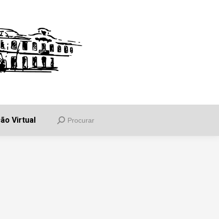
uia
Informações
Balcão Virtual
Procurar
Search:
ão Virtual
Procurar
Search: