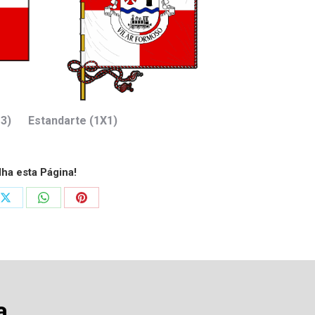
×3) Estandarte (1X1)
lha esta Página!
Share
Share
Share
on
on
on
ook
X
WhatsApp
Pinterest
a