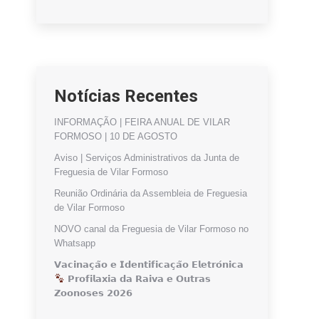
Notícias Recentes
INFORMAÇÃO | FEIRA ANUAL DE VILAR
FORMOSO | 10 DE AGOSTO
Aviso | Serviços Administrativos da Junta de
Freguesia de Vilar Formoso
Reunião Ordinária da Assembleia de Freguesia
de Vilar Formoso
NOVO canal da Freguesia de Vilar Formoso no
Whatsapp
𝗩𝗮𝗰𝗶𝗻𝗮𝗰̧𝗮̃𝗼 𝗲 𝗜𝗱𝗲𝗻𝘁𝗶𝗳𝗶𝗰𝗮𝗰̧𝗮̃𝗼 𝗘𝗹𝗲𝘁𝗿𝗼́𝗻𝗶𝗰𝗮
𝗣𝗿𝗼𝗳𝗶𝗹𝗮𝘅𝗶𝗮 𝗱𝗮 𝗥𝗮𝗶𝘃𝗮 𝗲 𝗢𝘂𝘁𝗿𝗮𝘀
𝗭𝗼𝗼𝗻𝗼𝘀𝗲𝘀 𝟮𝟬𝟮𝟲