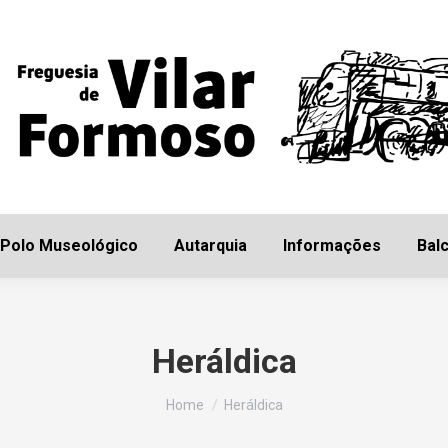
Início
Freguesia
Polo Museológico
Autarq
Polo Museológico
Autarquia
Informações
Balc
Heráldica
You are here:
Home
Heráldica